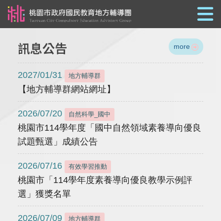
跳到主要內容
訊息公告
more
2027/01/31
地方輔導群
【地方輔導群網站網址】
2026/07/20
自然科學_國中
桃園市114學年度「國中自然領域素養導向優良
試題甄選」成績公告
2026/07/16
有效學習推動
桃園市「114學年度素養導向優良教學示例評
選」獲獎名單
2026/07/09
地方輔導群