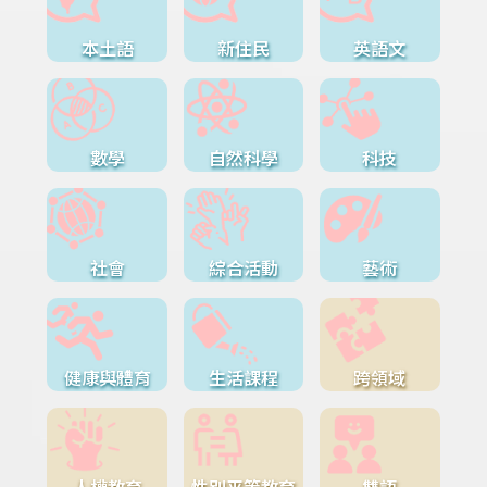
本土語
新住民
英語文
數學
自然科學
科技
社會
綜合活動
藝術
健康與體育
生活課程
跨領域
人權教育
性別平等教育
雙語