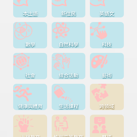
本土語
新住民
英語文
數學
自然科學
科技
社會
綜合活動
藝術
健康與體育
生活課程
跨領域
人權教育
性別平等教育
雙語