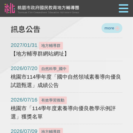
跳到主要內容
訊息公告
more
2027/01/31
地方輔導群
【地方輔導群網站網址】
2026/07/20
自然科學_國中
桃園市114學年度「國中自然領域素養導向優良
試題甄選」成績公告
2026/07/16
有效學習推動
桃園市「114學年度素養導向優良教學示例評
選」獲獎名單
2026/07/09
地方輔導群