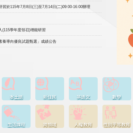
15年7月8日(三)至7月14日(二)09:00-16:00辦理
(115學年度領召)增能研習
域素養導向優良試題甄選」成績公告
本土語
新住民
英語文
數學
生活課程
跨領域
人權教育
性別平等教育