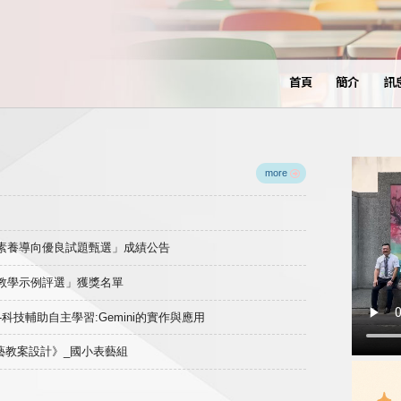
首頁
簡介
訊
more
域素養導向優良試題甄選」成績公告
良教學示例評選」獲獎名單
)-科技輔助自主學習:Gemini的實作與應用
表藝教案設計》_國小表藝組