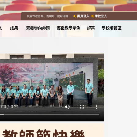
桃園市教育局
｜
舊網站
｜
網站地圖
團員登入
學校登入
息
成果
素養導向命題
優良教學示例
評審
學校填報區