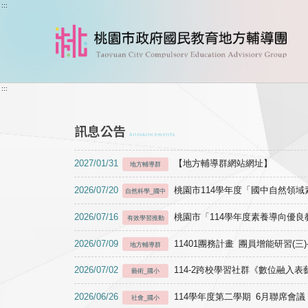
跳到主要內容
:::
:::
訊息公告
Announcements
2027/01/31
【地方輔導群網站網址】
地方輔導群
2026/07/20
桃園市114學年度「國中自然領
自然科學_國中
2026/07/16
桃園市「114學年度素養導向優
有效學習推動
2026/07/09
11401團務計畫 團員增能研習(三
地方輔導群
2026/07/02
114-2跨校學習社群《數位融入
藝術_國小
2026/06/26
114學年度第二學期 6月聯席會議
社會_國小