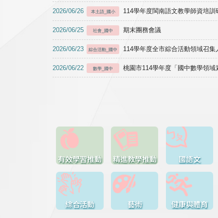
2026/06/26
114學年度閩南語文教學師資培訓研習於1
本土語_國小
2026/06/25
期末團務會議
社會_國中
2026/06/23
114學年度全市綜合活動領域召集人
綜合活動_國中
2026/06/22
桃園市114學年度「國中數學領
數學_國中
有效學習推動
精進教學推動
國語文
綜合活動
藝術
健康與體育