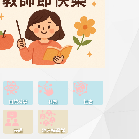
自然科學
科技
社會
雙語
地方輔導群