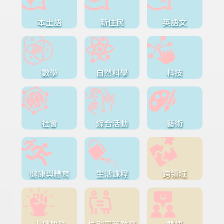
本土語
新住民
英語文
數學
自然科學
科技
社會
綜合活動
藝術
健康與體育
生活課程
跨領域
人權教育
性別平等教育
雙語