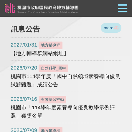
跳到主要內容
訊息公告
more
2027/01/31
地方輔導群
【地方輔導群網站網址】
2026/07/20
自然科學_國中
桃園市114學年度「國中自然領域素養導向優良
試題甄選」成績公告
2026/07/16
有效學習推動
桃園市「114學年度素養導向優良教學示例評
選」獲獎名單
2026/07/09
地方輔導群