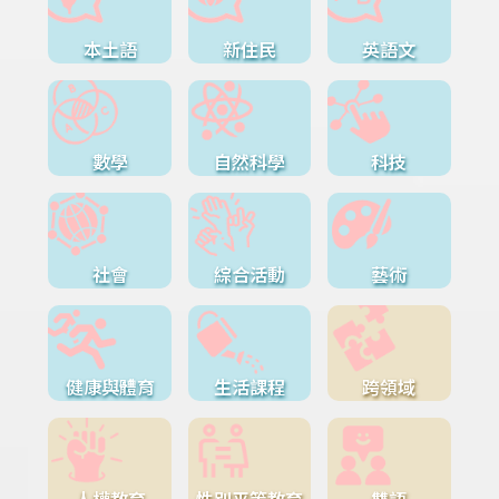
本土語
新住民
英語文
數學
自然科學
科技
社會
綜合活動
藝術
健康與體育
生活課程
跨領域
人權教育
性別平等教育
雙語