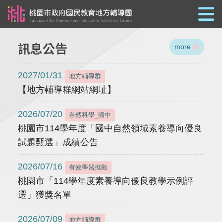
跳到主要內容
訊息公告
more
2027/01/31
地方輔導群
【地方輔導群網站網址】
2026/07/20
自然科學_國中
桃園市114學年度「國中自然領域素養導向優良
試題甄選」成績公告
2026/07/16
有效學習推動
桃園市「114學年度素養導向優良教學示例評
選」獲獎名單
2026/07/09
地方輔導群