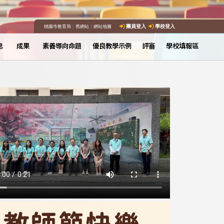
桃園市教育局
｜
舊網站
｜
網站地圖
團員登入
學校登入
息
成果
素養導向命題
優良教學示例
評審
學校填報區