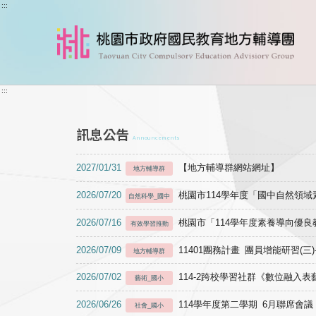
跳到主要內容
:::
:::
訊息公告
Announcements
2027/01/31
【地方輔導群網站網址】
地方輔導群
2026/07/20
桃園市114學年度「國中自然領
自然科學_國中
2026/07/16
桃園市「114學年度素養導向優
有效學習推動
2026/07/09
11401團務計畫 團員增能研習(三
地方輔導群
2026/07/02
114-2跨校學習社群《數位融入
藝術_國小
2026/06/26
114學年度第二學期 6月聯席會議
社會_國小