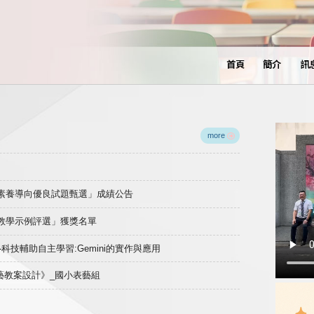
首頁
簡介
訊
more
域素養導向優良試題甄選」成績公告
良教學示例評選」獲獎名單
)-科技輔助自主學習:Gemini的實作與應用
表藝教案設計》_國小表藝組