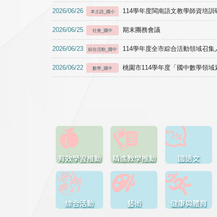
2026/06/26
114學年度閩南語文教學師資培訓研習於1
本土語_國小
2026/06/25
期末團務會議
社會_國中
2026/06/23
114學年度全市綜合活動領域召集人
綜合活動_國中
2026/06/22
桃園市114學年度「國中數學領
數學_國中
有效學習推動
精進教學推動
國語文
綜合活動
藝術
健康與體育