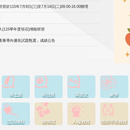
15年7月8日(三)至7月14日(二)09:00-16:00辦理
(115學年度領召)增能研習
域素養導向優良試題甄選」成績公告
本土語
新住民
英語文
數學
生活課程
跨領域
人權教育
性別平等教育