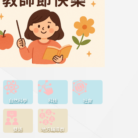
自然科學
科技
社會
雙語
地方輔導群