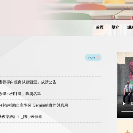
首頁
簡介
訊
more
域素養導向優良試題甄選」成績公告
良教學示例評選」獲獎名單
)-科技輔助自主學習:Gemini的實作與應用
表藝教案設計》_國小表藝組