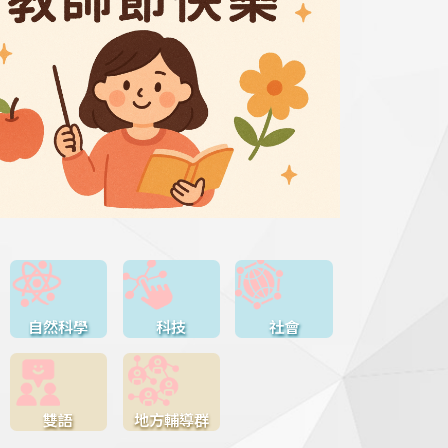
自然科學
科技
社會
雙語
地方輔導群