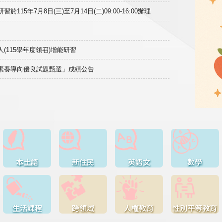
15年7月8日(三)至7月14日(二)09:00-16:00辦理
(115學年度領召)增能研習
域素養導向優良試題甄選」成績公告
本土語
新住民
英語文
數學
生活課程
跨領域
人權教育
性別平等教育