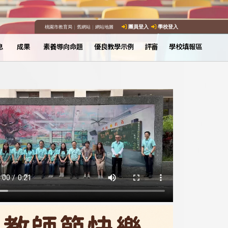
桃園市教育局
｜
舊網站
｜
網站地圖
團員登入
學校登入
息
成果
素養導向命題
優良教學示例
評審
學校填報區