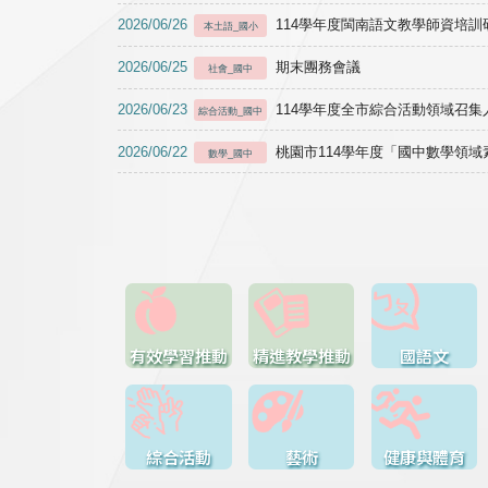
2026/06/26
114學年度閩南語文教學師資培訓研習於1
本土語_國小
2026/06/25
期末團務會議
社會_國中
2026/06/23
114學年度全市綜合活動領域召集人
綜合活動_國中
2026/06/22
桃園市114學年度「國中數學領
數學_國中
有效學習推動
精進教學推動
國語文
綜合活動
藝術
健康與體育