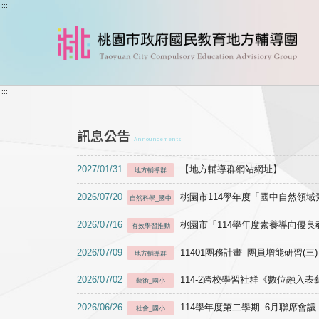
跳到主要內容
:::
:::
訊息公告
Announcements
2027/01/31
【地方輔導群網站網址】
地方輔導群
2026/07/20
桃園市114學年度「國中自然領
自然科學_國中
2026/07/16
桃園市「114學年度素養導向優
有效學習推動
2026/07/09
11401團務計畫 團員增能研習(三
地方輔導群
2026/07/02
114-2跨校學習社群《數位融入
藝術_國小
2026/06/26
114學年度第二學期 6月聯席會議
社會_國小