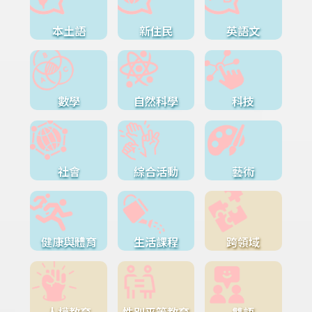
本土語
新住民
英語文
數學
自然科學
科技
社會
綜合活動
藝術
健康與體育
生活課程
跨領域
人權教育
性別平等教育
雙語