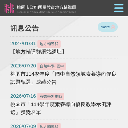
跳到主要內容
訊息公告
more
2027/01/31
地方輔導群
【地方輔導群網站網址】
2026/07/20
自然科學_國中
桃園市114學年度「國中自然領域素養導向優良
試題甄選」成績公告
2026/07/16
有效學習推動
桃園市「114學年度素養導向優良教學示例評
選」獲獎名單
2026/07/09
地方輔導群