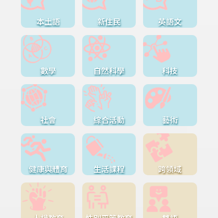
本土語
新住民
英語文
數學
自然科學
科技
社會
綜合活動
藝術
健康與體育
生活課程
跨領域
人權教育
性別平等教育
雙語