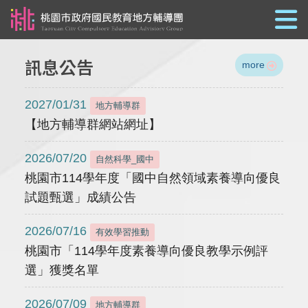
跳到主要內容
訊息公告
more
2027/01/31
地方輔導群
【地方輔導群網站網址】
2026/07/20
自然科學_國中
桃園市114學年度「國中自然領域素養導向優良
試題甄選」成績公告
2026/07/16
有效學習推動
桃園市「114學年度素養導向優良教學示例評
選」獲獎名單
2026/07/09
地方輔導群