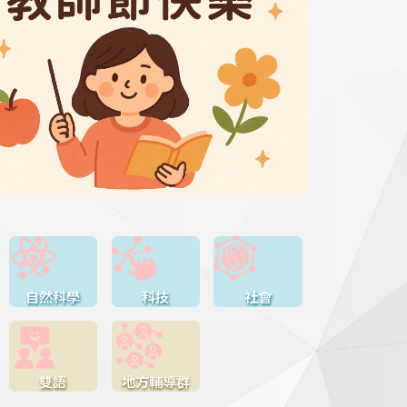
自然科學
科技
社會
雙語
地方輔導群