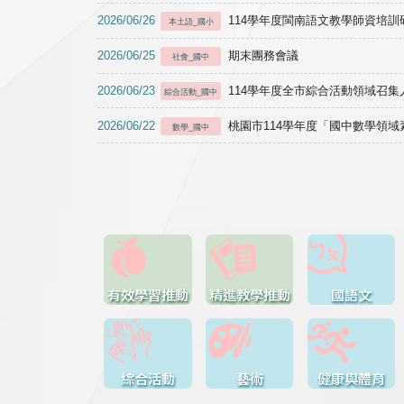
2026/06/26
114學年度閩南語文教學師資培訓研習於1
本土語_國小
2026/06/25
期末團務會議
社會_國中
2026/06/23
114學年度全市綜合活動領域召集人
綜合活動_國中
2026/06/22
桃園市114學年度「國中數學領
數學_國中
有效學習推動
精進教學推動
國語文
綜合活動
藝術
健康與體育