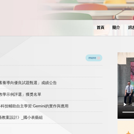
首頁
簡介
訊
more
域素養導向優良試題甄選」成績公告
良教學示例評選」獲獎名單
)-科技輔助自主學習:Gemini的實作與應用
表藝教案設計》_國小表藝組