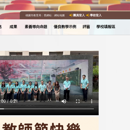
桃園市教育局
｜
舊網站
｜
網站地圖
團員登入
學校登入
息
成果
素養導向命題
優良教學示例
評審
學校填報區