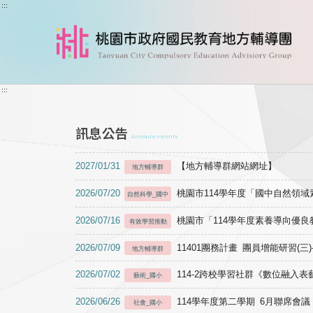
跳到主要內容
:::
:::
訊息公告
Announcements
2027/01/31
【地方輔導群網站網址】
地方輔導群
2026/07/20
桃園市114學年度「國中自然領
自然科學_國中
2026/07/16
桃園市「114學年度素養導向優
有效學習推動
2026/07/09
11401團務計畫 團員增能研習(三
地方輔導群
2026/07/02
114-2跨校學習社群《數位融入
藝術_國小
2026/06/26
114學年度第二學期 6月聯席會議
社會_國小