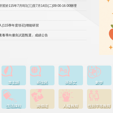
15年7月8日(三)至7月14日(二)09:00-16:00辦理
(115學年度領召)增能研習
域素養導向優良試題甄選」成績公告
本土語
新住民
英語文
數學
生活課程
跨領域
人權教育
性別平等教育