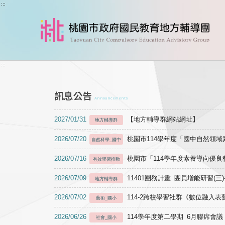
跳到主要內容
:::
:::
訊息公告
Announcements
2027/01/31
【地方輔導群網站網址】
地方輔導群
2026/07/20
桃園市114學年度「國中自然領
自然科學_國中
2026/07/16
桃園市「114學年度素養導向優
有效學習推動
2026/07/09
11401團務計畫 團員增能研習(三
地方輔導群
2026/07/02
114-2跨校學習社群《數位融入
藝術_國小
2026/06/26
114學年度第二學期 6月聯席會議
社會_國小