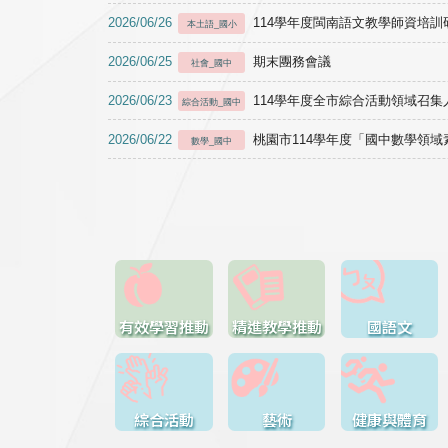
2026/06/26
114學年度閩南語文教學師資培訓研習於1
本土語_國小
2026/06/25
期末團務會議
社會_國中
2026/06/23
114學年度全市綜合活動領域召集人
綜合活動_國中
2026/06/22
桃園市114學年度「國中數學領
數學_國中
有效學習推動
精進教學推動
國語文
綜合活動
藝術
健康與體育