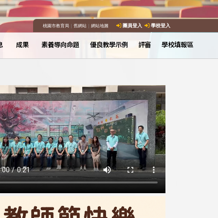
桃園市教育局
｜
舊網站
｜
網站地圖
團員登入
學校登入
息
成果
素養導向命題
優良教學示例
評審
學校填報區