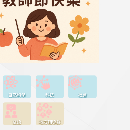
自然科學
科技
社會
雙語
地方輔導群