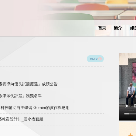
首頁
簡介
訊
more
域素養導向優良試題甄選」成績公告
良教學示例評選」獲獎名單
)-科技輔助自主學習:Gemini的實作與應用
表藝教案設計》_國小表藝組