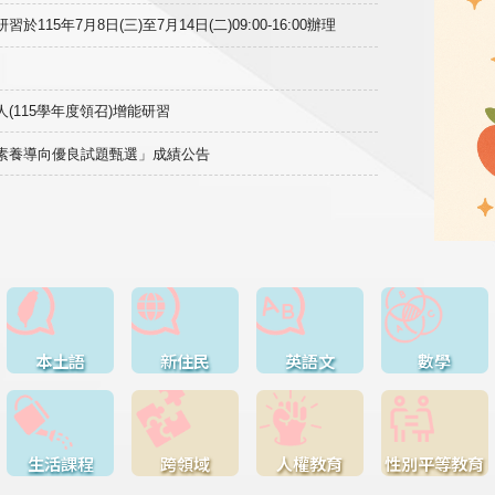
15年7月8日(三)至7月14日(二)09:00-16:00辦理
(115學年度領召)增能研習
域素養導向優良試題甄選」成績公告
本土語
新住民
英語文
數學
生活課程
跨領域
人權教育
性別平等教育