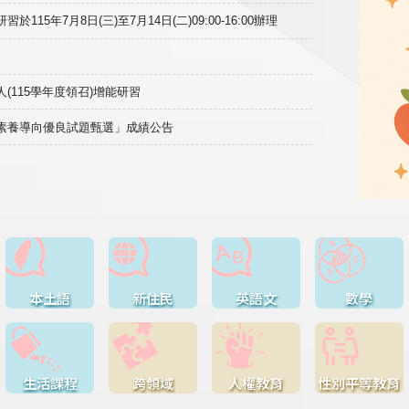
15年7月8日(三)至7月14日(二)09:00-16:00辦理
(115學年度領召)增能研習
域素養導向優良試題甄選」成績公告
本土語
新住民
英語文
數學
生活課程
跨領域
人權教育
性別平等教育