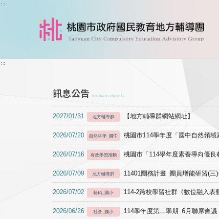
跳到主要內容
:::
:::
訊息公告
Announcements
2027/01/31
【地方輔導群網站網址】
地方輔導群
2026/07/20
桃園市114學年度「國中自然領
自然科學_國中
2026/07/16
桃園市「114學年度素養導向優
有效學習推動
2026/07/09
11401團務計畫 團員增能研習(三
地方輔導群
2026/07/02
114-2跨校學習社群《數位融入
藝術_國小
2026/06/26
114學年度第二學期 6月聯席會議
社會_國小