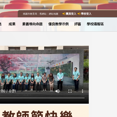
桃園市教育局
｜
舊網站
｜
網站地圖
團員登入
學校登入
息
成果
素養導向命題
優良教學示例
評審
學校填報區