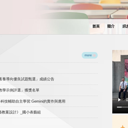
首頁
簡介
訊
more
域素養導向優良試題甄選」成績公告
良教學示例評選」獲獎名單
)-科技輔助自主學習:Gemini的實作與應用
表藝教案設計》_國小表藝組