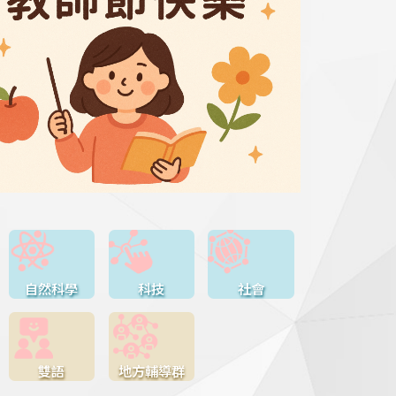
自然科學
科技
社會
雙語
地方輔導群