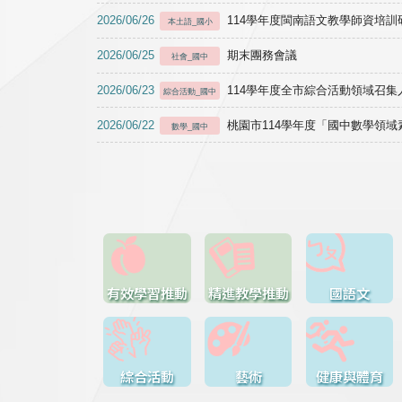
2026/06/26
114學年度閩南語文教學師資培訓研習於1
本土語_國小
2026/06/25
期末團務會議
社會_國中
2026/06/23
114學年度全市綜合活動領域召集人
綜合活動_國中
2026/06/22
桃園市114學年度「國中數學領
數學_國中
有效學習推動
精進教學推動
國語文
綜合活動
藝術
健康與體育