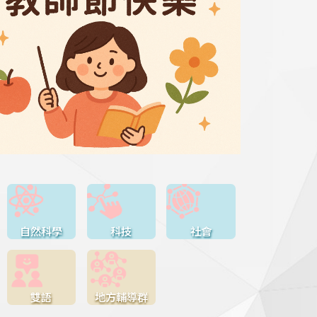
自然科學
科技
社會
雙語
地方輔導群