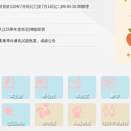
15年7月8日(三)至7月14日(二)09:00-16:00辦理
(115學年度領召)增能研習
域素養導向優良試題甄選」成績公告
本土語
新住民
英語文
數學
生活課程
跨領域
人權教育
性別平等教育