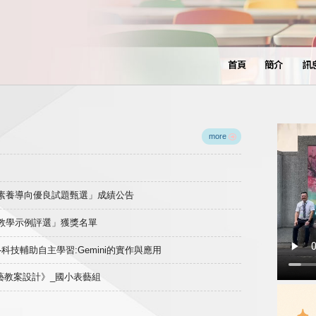
首頁
簡介
訊
more
域素養導向優良試題甄選」成績公告
良教學示例評選」獲獎名單
)-科技輔助自主學習:Gemini的實作與應用
表藝教案設計》_國小表藝組