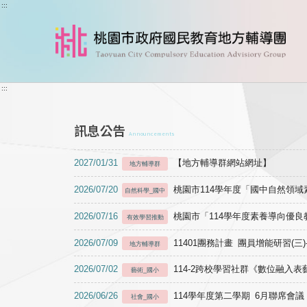
跳到主要內容
:::
:::
訊息公告
Announcements
2027/01/31
【地方輔導群網站網址】
地方輔導群
2026/07/20
桃園市114學年度「國中自然領
自然科學_國中
2026/07/16
桃園市「114學年度素養導向優
有效學習推動
2026/07/09
11401團務計畫 團員增能研習(三
地方輔導群
2026/07/02
114-2跨校學習社群《數位融入
藝術_國小
2026/06/26
114學年度第二學期 6月聯席會議
社會_國小