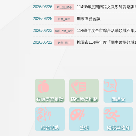
2026/06/26
114學年度閩南語文教學師資培訓研習於1
本土語_國小
2026/06/25
期末團務會議
社會_國中
2026/06/23
114學年度全市綜合活動領域召集人
綜合活動_國中
2026/06/22
桃園市114學年度「國中數學領
數學_國中
有效學習推動
精進教學推動
國語文
綜合活動
藝術
健康與體育