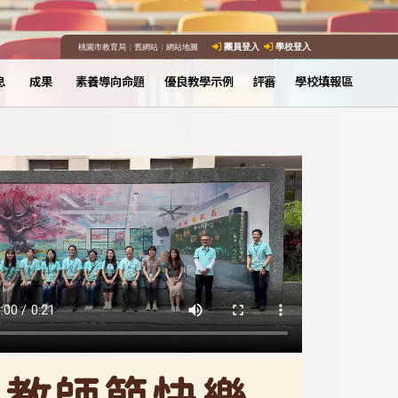
桃園市教育局
｜
舊網站
｜
網站地圖
團員登入
學校登入
息
成果
素養導向命題
優良教學示例
評審
學校填報區