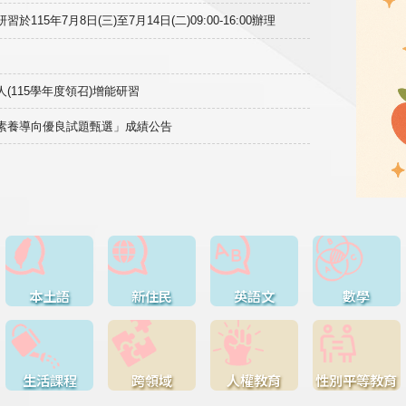
15年7月8日(三)至7月14日(二)09:00-16:00辦理
(115學年度領召)增能研習
域素養導向優良試題甄選」成績公告
本土語
新住民
英語文
數學
生活課程
跨領域
人權教育
性別平等教育