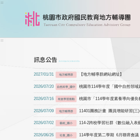
跳到主要內容
:::
:::
訊息公告
Announcements
2027/01/31
【地方輔導群網站網址】
地方輔導群
2026/07/20
桃園市114學年度「國中自然領
自然科學_國中
2026/07/16
桃園市「114學年度素養導向優
有效學習推動
2026/07/09
11401團務計畫 團員增能研習(三
地方輔導群
2026/07/02
114-2跨校學習社群《數位融入
藝術_國小
2026/06/26
114學年度第二學期 6月聯席會議
社會_國小