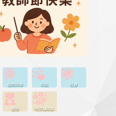
自然科學
科技
社會
雙語
地方輔導群