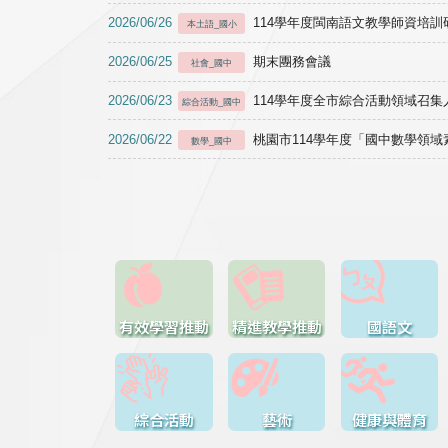
2026/06/26
114學年度閩南語文教學師資培訓研習於1
本土語_國小
2026/06/25
期末團務會議
社會_國中
2026/06/23
114學年度全市綜合活動領域召集人
綜合活動_國中
2026/06/22
桃園市114學年度「國中數學領
數學_國中
有效學習推動
精進教學推動
國語文
綜合活動
藝術
健康與體育