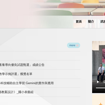
首頁
簡介
訊
more
域素養導向優良試題甄選」成績公告
良教學示例評選」獲獎名單
)-科技輔助自主學習:Gemini的實作與應用
表藝教案設計》_國小表藝組