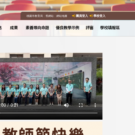
桃園市教育局
｜
舊網站
｜
網站地圖
團員登入
學校登入
息
成果
素養導向命題
優良教學示例
評審
學校填報區