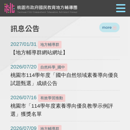
跳到主要內容
訊息公告
more
2027/01/31
地方輔導群
【地方輔導群網站網址】
2026/07/20
自然科學_國中
桃園市114學年度「國中自然領域素養導向優良
試題甄選」成績公告
2026/07/16
有效學習推動
桃園市「114學年度素養導向優良教學示例評
選」獲獎名單
2026/07/09
地方輔導群