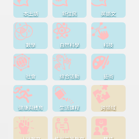
本土語
新住民
英語文
數學
自然科學
科技
社會
綜合活動
藝術
健康與體育
生活課程
跨領域
人權教育
性別平等教育
雙語