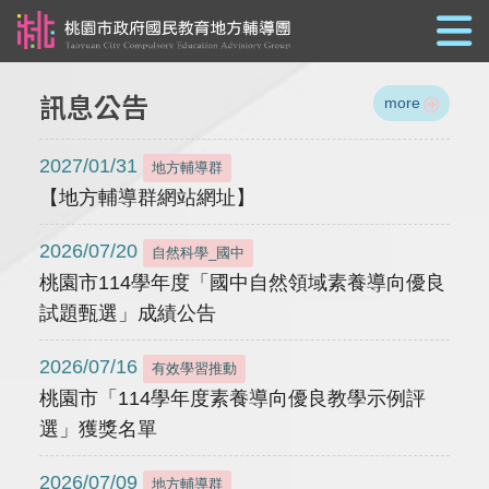
跳到主要內容
訊息公告
more
2027/01/31
地方輔導群
【地方輔導群網站網址】
2026/07/20
自然科學_國中
桃園市114學年度「國中自然領域素養導向優良
試題甄選」成績公告
2026/07/16
有效學習推動
桃園市「114學年度素養導向優良教學示例評
選」獲獎名單
2026/07/09
地方輔導群