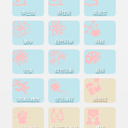
本土語
新住民
英語文
數學
自然科學
科技
社會
綜合活動
藝術
健康與體育
生活課程
跨領域
人權教育
性別平等教育
雙語