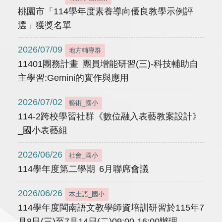
桃園市「114學年度素養導向優良教學示例評
選」獲獎名單
2026/07/09
地方輔導群
11401團務計畫 團員增能研習(三)-科技輔助自
主學習:Gemini的實作與應用
2026/07/02
藝術_國小
114-2跨校學習社群《數位融入表藝教案設計》
_國小表藝組
2026/06/26
社會_國小
114學年度第二學期 6月聯席會議
2026/06/26
本土語_國小
114學年度閩南語文教學師資培訓研習於115年7
月8日(三)至7月14日(二)09:00-16:00辦理