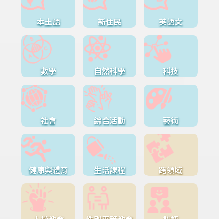
本土語
新住民
英語文
數學
自然科學
科技
社會
綜合活動
藝術
健康與體育
生活課程
跨領域
人權教育
性別平等教育
雙語