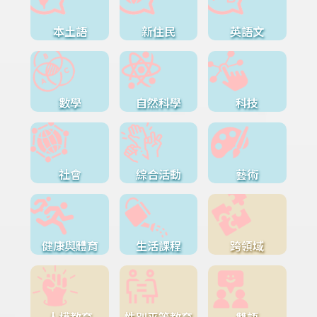
本土語
新住民
英語文
數學
自然科學
科技
社會
綜合活動
藝術
健康與體育
生活課程
跨領域
人權教育
性別平等教育
雙語