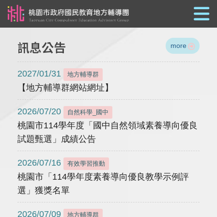
跳到主要內容
訊息公告
more
2027/01/31
地方輔導群
【地方輔導群網站網址】
2026/07/20
自然科學_國中
桃園市114學年度「國中自然領域素養導向優良
試題甄選」成績公告
2026/07/16
有效學習推動
桃園市「114學年度素養導向優良教學示例評
選」獲獎名單
2026/07/09
地方輔導群