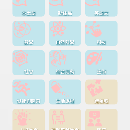
本土語
新住民
英語文
數學
自然科學
科技
社會
綜合活動
藝術
健康與體育
生活課程
跨領域
人權教育
性別平等教育
雙語