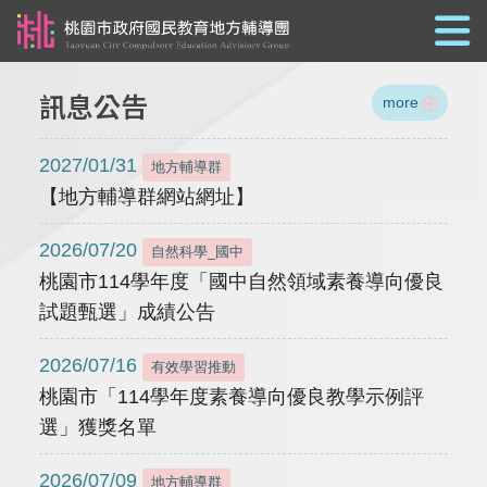
跳到主要內容
訊息公告
more
2027/01/31
地方輔導群
【地方輔導群網站網址】
2026/07/20
自然科學_國中
桃園市114學年度「國中自然領域素養導向優良
試題甄選」成績公告
2026/07/16
有效學習推動
桃園市「114學年度素養導向優良教學示例評
選」獲獎名單
2026/07/09
地方輔導群