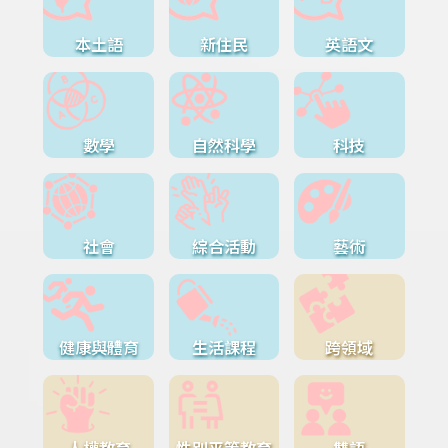
本土語
新住民
英語文
數學
自然科學
科技
社會
綜合活動
藝術
健康與體育
生活課程
跨領域
人權教育
性別平等教育
雙語