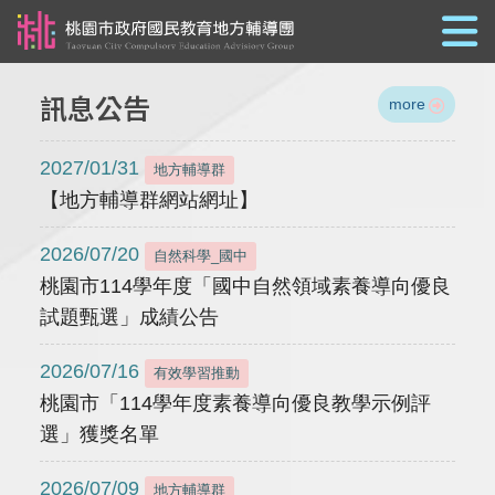
跳到主要內容
訊息公告
more
2027/01/31
地方輔導群
【地方輔導群網站網址】
2026/07/20
自然科學_國中
桃園市114學年度「國中自然領域素養導向優良
試題甄選」成績公告
2026/07/16
有效學習推動
桃園市「114學年度素養導向優良教學示例評
選」獲獎名單
2026/07/09
地方輔導群