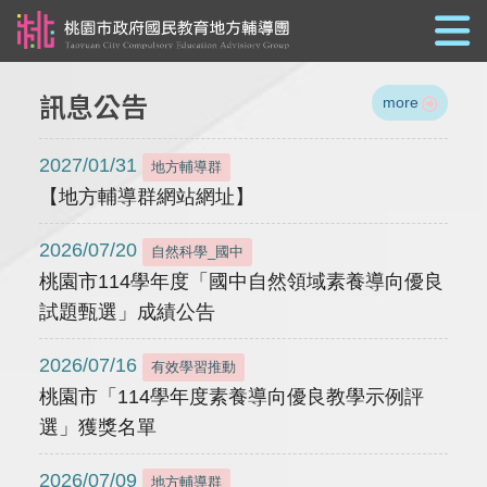
跳到主要內容
訊息公告
more
2027/01/31
地方輔導群
【地方輔導群網站網址】
2026/07/20
自然科學_國中
桃園市114學年度「國中自然領域素養導向優良
試題甄選」成績公告
2026/07/16
有效學習推動
桃園市「114學年度素養導向優良教學示例評
選」獲獎名單
2026/07/09
地方輔導群