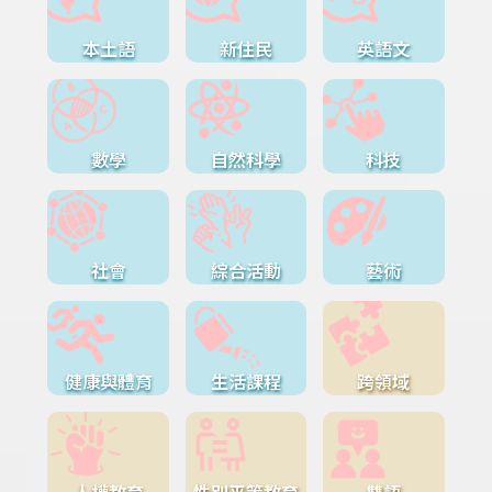
本土語
新住民
英語文
數學
自然科學
科技
社會
綜合活動
藝術
健康與體育
生活課程
跨領域
人權教育
性別平等教育
雙語