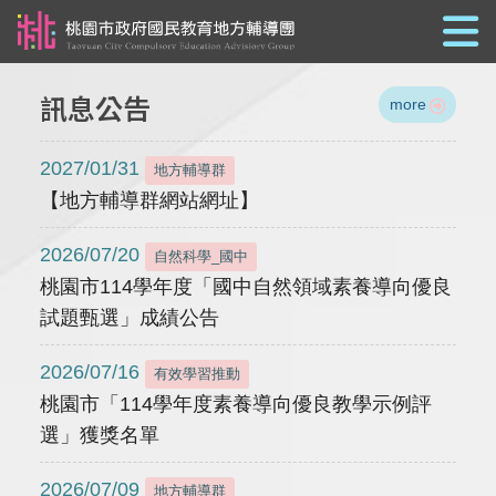
跳到主要內容
訊息公告
more
2027/01/31
地方輔導群
【地方輔導群網站網址】
2026/07/20
自然科學_國中
桃園市114學年度「國中自然領域素養導向優良
試題甄選」成績公告
2026/07/16
有效學習推動
桃園市「114學年度素養導向優良教學示例評
選」獲獎名單
2026/07/09
地方輔導群