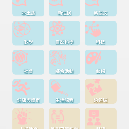
本土語
新住民
英語文
數學
自然科學
科技
社會
綜合活動
藝術
健康與體育
生活課程
跨領域
人權教育
性別平等教育
雙語