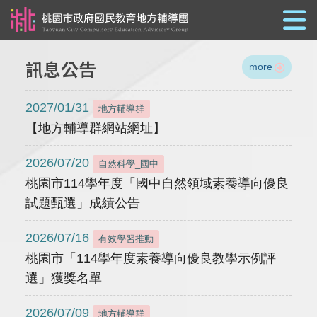
跳到主要內容
訊息公告
more
2027/01/31
地方輔導群
【地方輔導群網站網址】
2026/07/20
自然科學_國中
桃園市114學年度「國中自然領域素養導向優良
試題甄選」成績公告
2026/07/16
有效學習推動
桃園市「114學年度素養導向優良教學示例評
選」獲獎名單
2026/07/09
地方輔導群