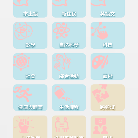
本土語
新住民
英語文
數學
自然科學
科技
社會
綜合活動
藝術
健康與體育
生活課程
跨領域
人權教育
性別平等教育
雙語