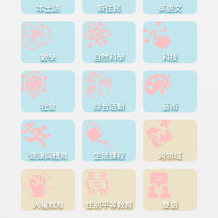
本土語
新住民
英語文
數學
自然科學
科技
社會
綜合活動
藝術
健康與體育
生活課程
跨領域
人權教育
性別平等教育
雙語