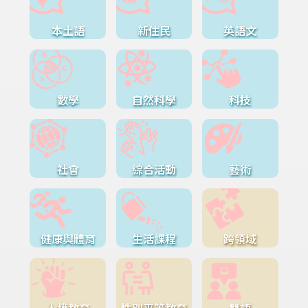
本土語
新住民
英語文
數學
自然科學
科技
社會
綜合活動
藝術
健康與體育
生活課程
跨領域
人權教育
性別平等教育
雙語