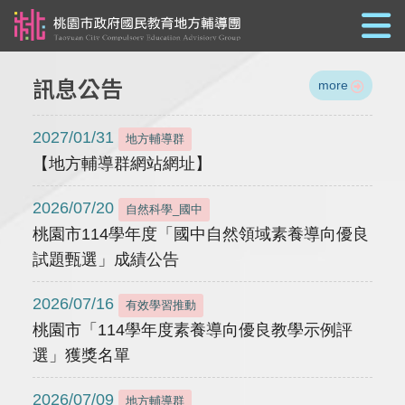
跳到主要內容
訊息公告
more
2027/01/31
地方輔導群
【地方輔導群網站網址】
2026/07/20
自然科學_國中
桃園市114學年度「國中自然領域素養導向優良
試題甄選」成績公告
2026/07/16
有效學習推動
桃園市「114學年度素養導向優良教學示例評
選」獲獎名單
2026/07/09
地方輔導群