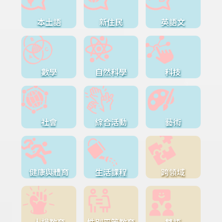
本土語
新住民
英語文
數學
自然科學
科技
社會
綜合活動
藝術
健康與體育
生活課程
跨領域
人權教育
性別平等教育
雙語