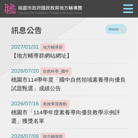
跳到主要內容
訊息公告
more
2027/01/31
地方輔導群
【地方輔導群網站網址】
2026/07/20
自然科學_國中
桃園市114學年度「國中自然領域素養導向優良
試題甄選」成績公告
2026/07/16
有效學習推動
桃園市「114學年度素養導向優良教學示例評
選」獲獎名單
2026/07/09
地方輔導群