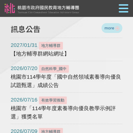
跳到主要內容
訊息公告
more
2027/01/31
地方輔導群
【地方輔導群網站網址】
2026/07/20
自然科學_國中
桃園市114學年度「國中自然領域素養導向優良
試題甄選」成績公告
2026/07/16
有效學習推動
桃園市「114學年度素養導向優良教學示例評
選」獲獎名單
2026/07/09
地方輔導群