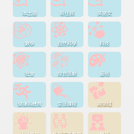
本土語
新住民
英語文
數學
自然科學
科技
社會
綜合活動
藝術
健康與體育
生活課程
跨領域
人權教育
性別平等教育
雙語