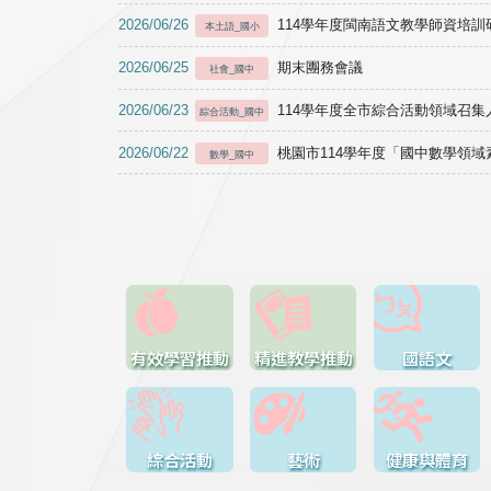
2026/06/26
114學年度閩南語文教學師資培訓研習於1
本土語_國小
2026/06/25
期末團務會議
社會_國中
2026/06/23
114學年度全市綜合活動領域召集人
綜合活動_國中
2026/06/22
桃園市114學年度「國中數學領
數學_國中
有效學習推動
精進教學推動
國語文
綜合活動
藝術
健康與體育