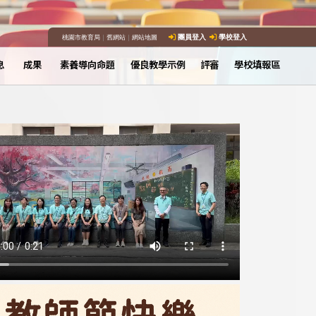
桃園市教育局
｜
舊網站
｜
網站地圖
團員登入
學校登入
息
成果
素養導向命題
優良教學示例
評審
學校填報區