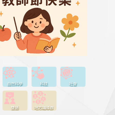
自然科學
科技
社會
雙語
地方輔導群