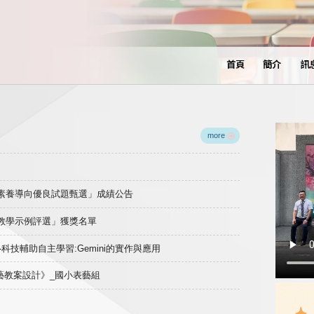
首頁
簡介
訊
more
域素養導向優良試題甄選」成績公告
良教學示例評選」獲獎名單
)-科技輔助自主學習:Gemini的實作與應用
表藝教案設計》_國小表藝組