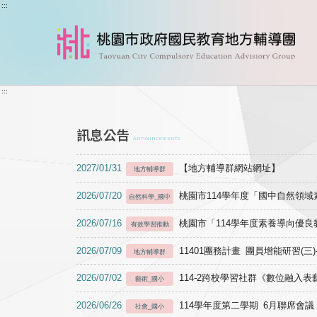
跳到主要內容
:::
:::
訊息公告
Announcements
2027/01/31
【地方輔導群網站網址】
地方輔導群
2026/07/20
桃園市114學年度「國中自然領
自然科學_國中
2026/07/16
桃園市「114學年度素養導向優
有效學習推動
2026/07/09
11401團務計畫 團員增能研習(三
地方輔導群
2026/07/02
114-2跨校學習社群《數位融入
藝術_國小
2026/06/26
114學年度第二學期 6月聯席會議
社會_國小