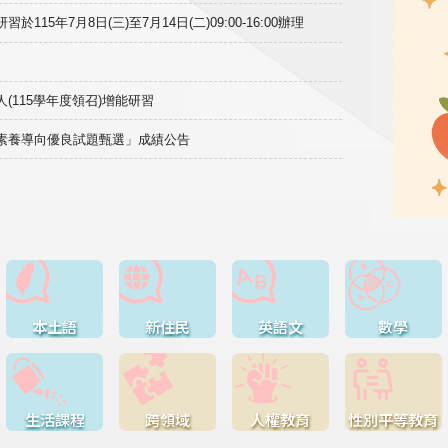
15年7月8日(三)至7月14日(二)09:00-16:00辦理
(115學年度領召)增能研習
域素養導向優良試題甄選」成績公告
本土語
新住民
英語文
數學
生活課程
跨領域
人權教育
性別平等教育