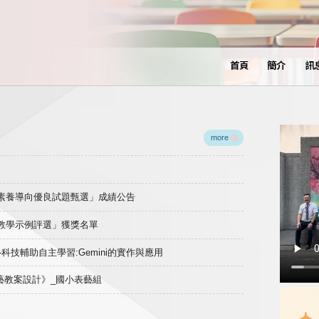
首頁
簡介
訊
more
域素養導向優良試題甄選」成績公告
良教學示例評選」獲獎名單
)-科技輔助自主學習:Gemini的實作與應用
表藝教案設計》_國小表藝組