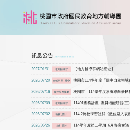
跳到主要內容
:::
:::
訊息公告
Announcements
2027/01/31
【地方輔導群網站網址】
地方輔導群
2026/07/20
桃園市114學年度「國中自然領
自然科學_國中
2026/07/16
桃園市「114學年度素養導向優
有效學習推動
2026/07/09
11401團務計畫 團員增能研習(三
地方輔導群
2026/07/02
114-2跨校學習社群《數位融入
藝術_國小
2026/06/26
114學年度第二學期 6月聯席會議
社會_國小