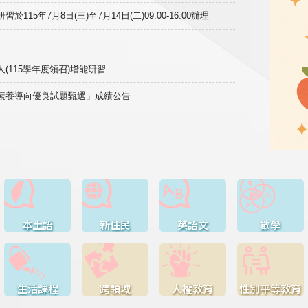
15年7月8日(三)至7月14日(二)09:00-16:00辦理
(115學年度領召)增能研習
域素養導向優良試題甄選」成績公告
本土語
新住民
英語文
數學
生活課程
跨領域
人權教育
性別平等教育