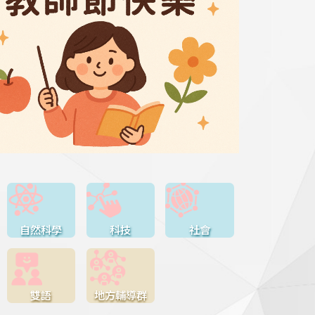
自然科學
科技
社會
雙語
地方輔導群