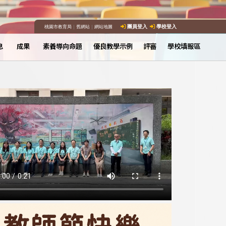
桃園市教育局
｜
舊網站
｜
網站地圖
團員登入
學校登入
息
成果
素養導向命題
優良教學示例
評審
學校填報區