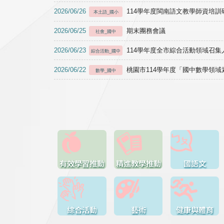
2026/06/26
114學年度閩南語文教學師資培訓研習於1
本土語_國小
2026/06/25
期末團務會議
社會_國中
2026/06/23
114學年度全市綜合活動領域召集人
綜合活動_國中
2026/06/22
桃園市114學年度「國中數學領
數學_國中
有效學習推動
精進教學推動
國語文
綜合活動
藝術
健康與體育