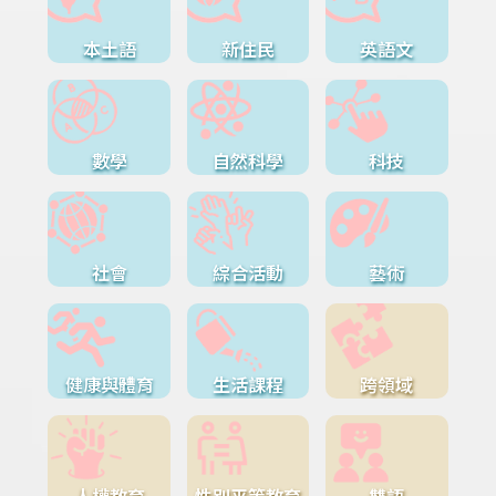
本土語
新住民
英語文
數學
自然科學
科技
社會
綜合活動
藝術
健康與體育
生活課程
跨領域
人權教育
性別平等教育
雙語