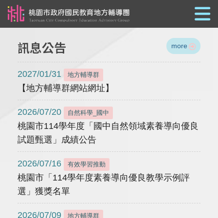
跳到主要內容
訊息公告
more
2027/01/31
地方輔導群
【地方輔導群網站網址】
2026/07/20
自然科學_國中
桃園市114學年度「國中自然領域素養導向優良
試題甄選」成績公告
2026/07/16
有效學習推動
桃園市「114學年度素養導向優良教學示例評
選」獲獎名單
2026/07/09
地方輔導群