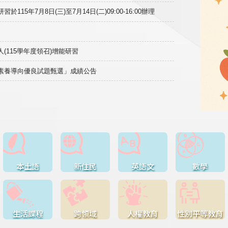
15年7月8日(三)至7月14日(二)09:00-16:00辦理
(115學年度領召)增能研習
域素養導向優良試題甄選」成績公告
本土語
新住民
英語文
數學
生活課程
跨領域
人權教育
性別平等教育