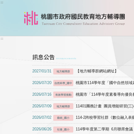
跳到主要內容
:::
:::
訊息公告
Announcements
2027/01/31
【地方輔導群網站網址】
地方輔導群
2026/07/20
桃園市114學年度「國中自然領
自然科學_國中
2026/07/16
桃園市「114學年度素養導向優
有效學習推動
2026/07/09
11401團務計畫 團員增能研習(三
地方輔導群
2026/07/02
114-2跨校學習社群《數位融入
藝術_國小
2026/06/26
114學年度第二學期 6月聯席會議
社會_國小