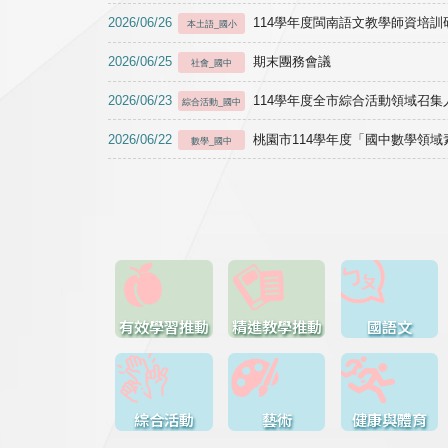
2026/06/26
114學年度閩南語文教學師資培訓研習於1
本土語_國小
2026/06/25
期末團務會議
社會_國中
2026/06/23
114學年度全市綜合活動領域召集人
綜合活動_國中
2026/06/22
桃園市114學年度「國中數學領
數學_國中
有效學習推動
精進教學推動
國語文
綜合活動
藝術
健康與體育