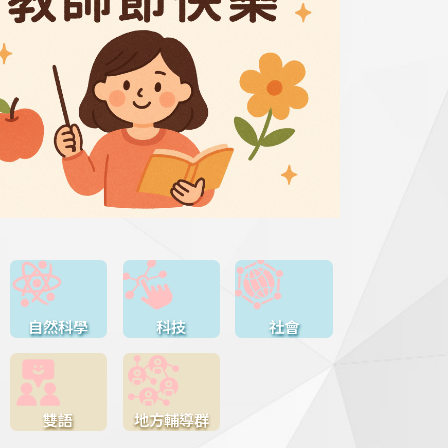
自然科學
科技
社會
雙語
地方輔導群