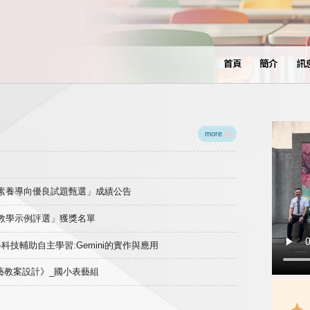
首頁
簡介
訊
more
域素養導向優良試題甄選」成績公告
良教學示例評選」獲獎名單
)-科技輔助自主學習:Gemini的實作與應用
表藝教案設計》_國小表藝組