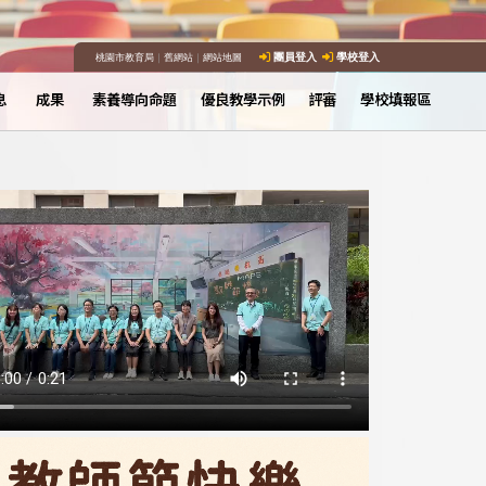
桃園市教育局
｜
舊網站
｜
網站地圖
團員登入
學校登入
息
成果
素養導向命題
優良教學示例
評審
學校填報區