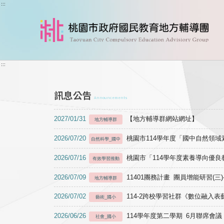
跳到主要內容
:::
:::
訊息公告
Announcements
2027/01/31
【地方輔導群網站網址】
地方輔導群
2026/07/20
桃園市114學年度「國中自然領
自然科學_國中
2026/07/16
桃園市「114學年度素養導向優
有效學習推動
2026/07/09
11401團務計畫 團員增能研習(三
地方輔導群
2026/07/02
114-2跨校學習社群《數位融入
藝術_國小
2026/06/26
114學年度第二學期 6月聯席會議
社會_國小