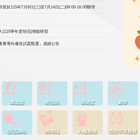
15年7月8日(三)至7月14日(二)09:00-16:00辦理
(115學年度領召)增能研習
域素養導向優良試題甄選」成績公告
本土語
新住民
英語文
數學
生活課程
跨領域
人權教育
性別平等教育