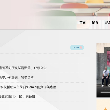
首頁
簡介
訊
more
域素養導向優良試題甄選」成績公告
良教學示例評選」獲獎名單
)-科技輔助自主學習:Gemini的實作與應用
表藝教案設計》_國小表藝組