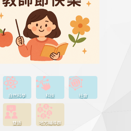
自然科學
科技
社會
雙語
地方輔導群