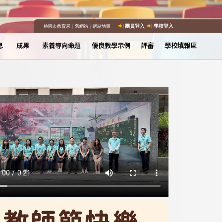
桃園市教育局
｜
舊網站
｜
網站地圖
團員登入
學校登入
息
成果
素養導向命題
優良教學示例
評審
學校填報區