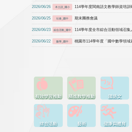
2026/06/26
114學年度閩南語文教學師資培訓研習於1
本土語_國小
2026/06/25
期末團務會議
社會_國中
2026/06/23
114學年度全市綜合活動領域召集人
綜合活動_國中
2026/06/22
桃園市114學年度「國中數學領
數學_國中
有效學習推動
精進教學推動
國語文
綜合活動
藝術
健康與體育