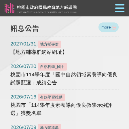
跳到主要內容
訊息公告
more
2027/01/31
地方輔導群
【地方輔導群網站網址】
2026/07/20
自然科學_國中
桃園市114學年度「國中自然領域素養導向優良
試題甄選」成績公告
2026/07/16
有效學習推動
桃園市「114學年度素養導向優良教學示例評
選」獲獎名單
2026/07/09
地方輔導群