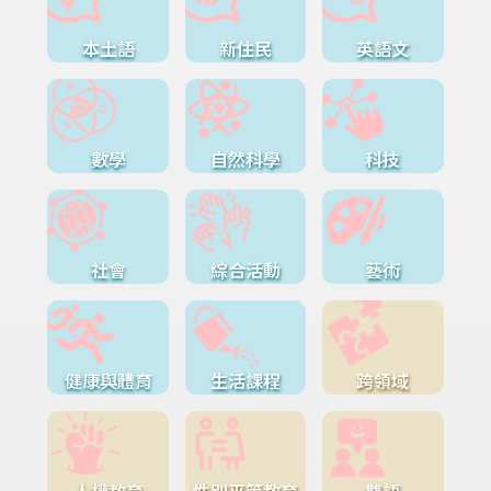
本土語
新住民
英語文
數學
自然科學
科技
社會
綜合活動
藝術
健康與體育
生活課程
跨領域
人權教育
性別平等教育
雙語