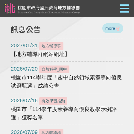
跳到主要內容
訊息公告
more
2027/01/31
地方輔導群
【地方輔導群網站網址】
2026/07/20
自然科學_國中
桃園市114學年度「國中自然領域素養導向優良
試題甄選」成績公告
2026/07/16
有效學習推動
桃園市「114學年度素養導向優良教學示例評
選」獲獎名單
2026/07/09
地方輔導群