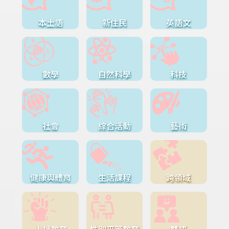
本土語
新住民
英語文
數學
自然科學
科技
社會
綜合活動
藝術
健康與體育
生活課程
跨領域
人權教育
性別平等教育
雙語