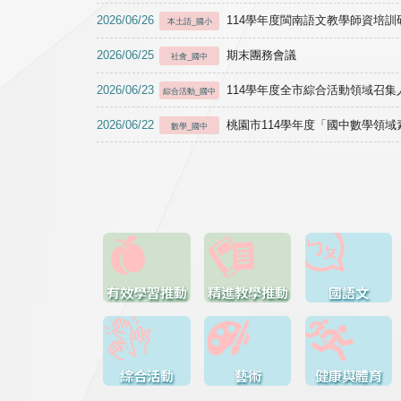
2026/06/26
114學年度閩南語文教學師資培訓研習於1
本土語_國小
2026/06/25
期末團務會議
社會_國中
2026/06/23
114學年度全市綜合活動領域召集人
綜合活動_國中
2026/06/22
桃園市114學年度「國中數學領
數學_國中
有效學習推動
精進教學推動
國語文
綜合活動
藝術
健康與體育