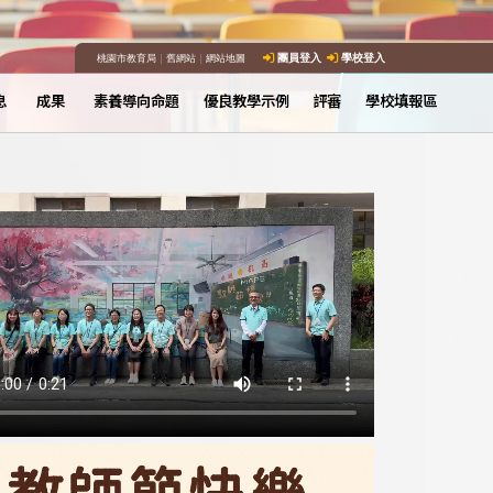
桃園市教育局
｜
舊網站
｜
網站地圖
團員登入
學校登入
息
成果
素養導向命題
優良教學示例
評審
學校填報區