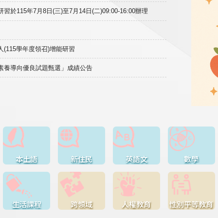
15年7月8日(三)至7月14日(二)09:00-16:00辦理
(115學年度領召)增能研習
域素養導向優良試題甄選」成績公告
本土語
新住民
英語文
數學
生活課程
跨領域
人權教育
性別平等教育