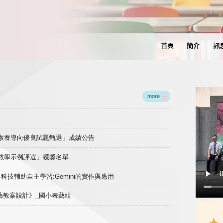
首頁
簡介
訊
more
域素養導向優良試題甄選」成績公告
良教學示例評選」獲獎名單
)-科技輔助自主學習:Gemini的實作與應用
表藝教案設計》_國小表藝組