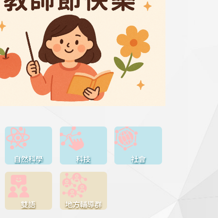
自然科學
科技
社會
雙語
地方輔導群