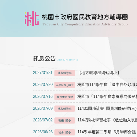
跳到主要內容
:::
:::
訊息公告
Announcements
2027/01/31
【地方輔導群網站網址】
地方輔導群
2026/07/20
桃園市114學年度「國中自然領
自然科學_國中
2026/07/16
桃園市「114學年度素養導向優
有效學習推動
2026/07/09
11401團務計畫 團員增能研習(三
地方輔導群
2026/07/02
114-2跨校學習社群《數位融入
藝術_國小
2026/06/26
114學年度第二學期 6月聯席會議
社會_國小