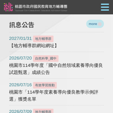
跳到主要內容
訊息公告
more
2027/01/31
地方輔導群
【地方輔導群網站網址】
2026/07/20
自然科學_國中
桃園市114學年度「國中自然領域素養導向優良
試題甄選」成績公告
2026/07/16
有效學習推動
桃園市「114學年度素養導向優良教學示例評
選」獲獎名單
2026/07/09
地方輔導群