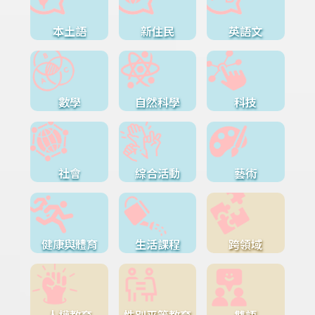
本土語
新住民
英語文
數學
自然科學
科技
社會
綜合活動
藝術
健康與體育
生活課程
跨領域
人權教育
性別平等教育
雙語