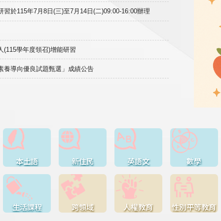
15年7月8日(三)至7月14日(二)09:00-16:00辦理
(115學年度領召)增能研習
域素養導向優良試題甄選」成績公告
本土語
新住民
英語文
數學
生活課程
跨領域
人權教育
性別平等教育