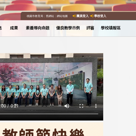
桃園市教育局
｜
舊網站
｜
網站地圖
團員登入
學校登入
息
成果
素養導向命題
優良教學示例
評審
學校填報區