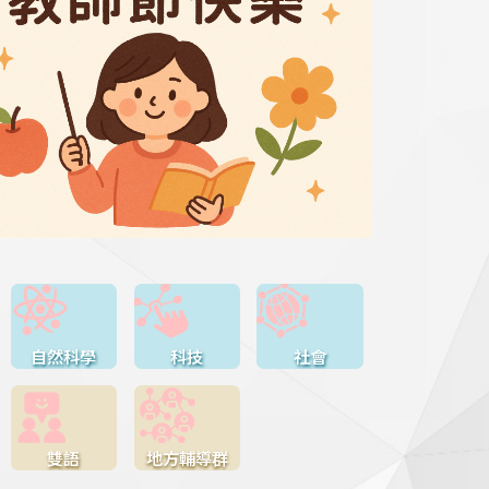
自然科學
科技
社會
雙語
地方輔導群