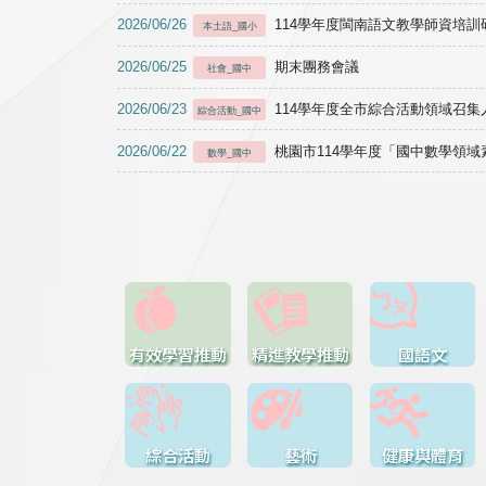
2026/06/26
114學年度閩南語文教學師資培訓研習於1
本土語_國小
2026/06/25
期末團務會議
社會_國中
2026/06/23
114學年度全市綜合活動領域召集人
綜合活動_國中
2026/06/22
桃園市114學年度「國中數學領
數學_國中
有效學習推動
精進教學推動
國語文
綜合活動
藝術
健康與體育