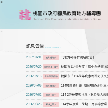
跳到主要內容
:::
:::
訊息公告
Announcements
2027/01/31
【地方輔導群網站網址】
地方輔導群
2026/07/20
桃園市114學年度「國中自然領
自然科學_國中
2026/07/16
桃園市「114學年度素養導向優
有效學習推動
2026/07/09
11401團務計畫 團員增能研習(三
地方輔導群
2026/07/02
114-2跨校學習社群《數位融入
藝術_國小
2026/06/26
114學年度第二學期 6月聯席會議
社會_國小