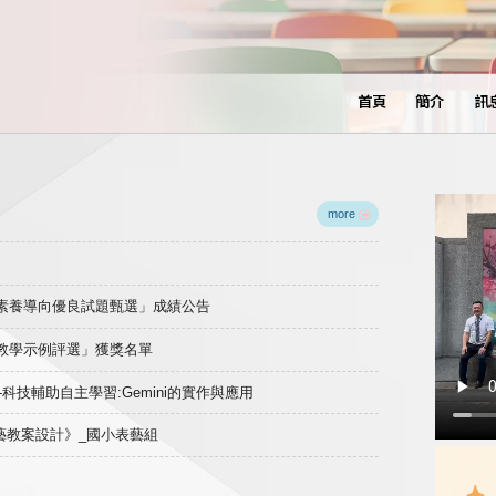
首頁
簡介
訊
more
域素養導向優良試題甄選」成績公告
良教學示例評選」獲獎名單
)-科技輔助自主學習:Gemini的實作與應用
表藝教案設計》_國小表藝組