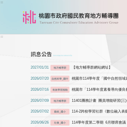
跳到主要內容
:::
:::
訊息公告
Announcements
2027/01/31
【地方輔導群網站網址】
地方輔導群
2026/07/20
桃園市114學年度「國中自然領
自然科學_國中
2026/07/16
桃園市「114學年度素養導向優
有效學習推動
2026/07/09
11401團務計畫 團員增能研習(三
地方輔導群
2026/07/02
114-2跨校學習社群《數位融入
藝術_國小
2026/06/26
114學年度第二學期 6月聯席會議
社會_國小