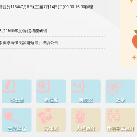
15年7月8日(三)至7月14日(二)09:00-16:00辦理
(115學年度領召)增能研習
域素養導向優良試題甄選」成績公告
本土語
新住民
英語文
數學
生活課程
跨領域
人權教育
性別平等教育