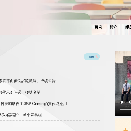
首頁
簡介
訊
more
域素養導向優良試題甄選」成績公告
良教學示例評選」獲獎名單
)-科技輔助自主學習:Gemini的實作與應用
表藝教案設計》_國小表藝組