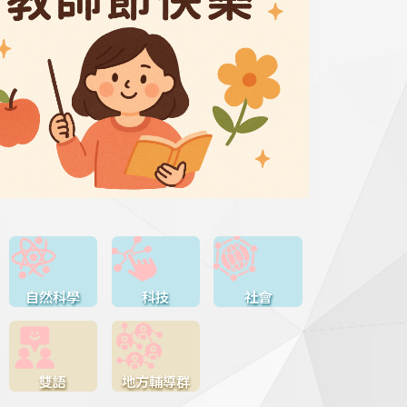
自然科學
科技
社會
雙語
地方輔導群