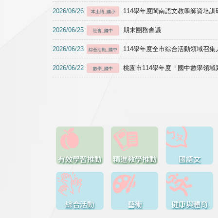
2026/06/26
114學年度閩南語文教學師資培訓研習於1
本土語_國小
2026/06/25
期末團務會議
社會_國中
2026/06/23
114學年度全市綜合活動領域召集人
綜合活動_國中
2026/06/22
桃園市114學年度「國中數學領
數學_國中
有效學習推動
精進教學推動
國語文
綜合活動
藝術
健康與體育