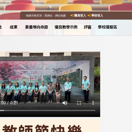
桃園市教育局
｜
舊網站
｜
網站地圖
團員登入
學校登入
息
成果
素養導向命題
優良教學示例
評審
學校填報區