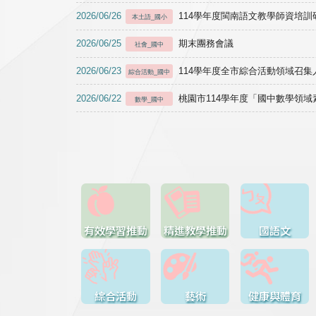
2026/06/26
114學年度閩南語文教學師資培訓研習於1
本土語_國小
2026/06/25
期末團務會議
社會_國中
2026/06/23
114學年度全市綜合活動領域召集人
綜合活動_國中
2026/06/22
桃園市114學年度「國中數學領
數學_國中
有效學習推動
精進教學推動
國語文
綜合活動
藝術
健康與體育