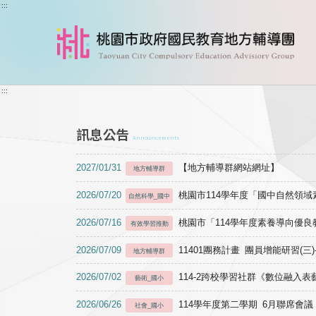
跳到主要內容
:::
:::
訊息公告
Announcements
2027/01/31
【地方輔導群網站網址】
地方輔導群
2026/07/20
桃園市114學年度「國中自然領
自然科學_國中
2026/07/16
桃園市「114學年度素養導向優
有效學習推動
2026/07/09
11401團務計畫 團員增能研習(三
地方輔導群
2026/07/02
114-2跨校學習社群《數位融入
藝術_國小
2026/06/26
114學年度第二學期 6月聯席會議
社會_國小