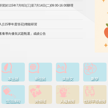
15年7月8日(三)至7月14日(二)09:00-16:00辦理
(115學年度領召)增能研習
域素養導向優良試題甄選」成績公告
本土語
新住民
英語文
數學
生活課程
跨領域
人權教育
性別平等教育