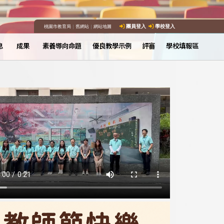
桃園市教育局
｜
舊網站
｜
網站地圖
團員登入
學校登入
息
成果
素養導向命題
優良教學示例
評審
學校填報區