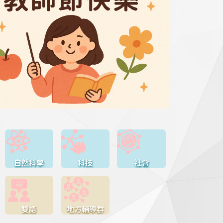
自然科學
科技
社會
雙語
地方輔導群