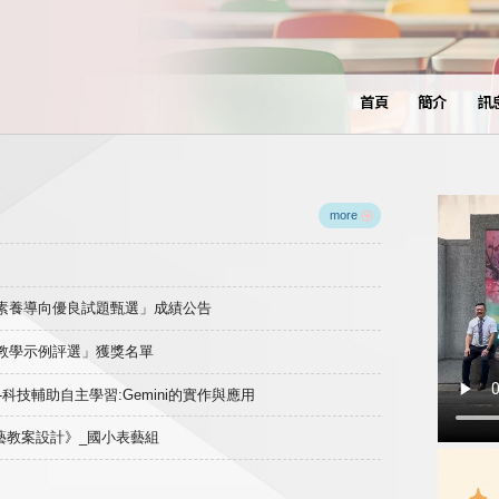
首頁
簡介
訊
more
域素養導向優良試題甄選」成績公告
良教學示例評選」獲獎名單
)-科技輔助自主學習:Gemini的實作與應用
表藝教案設計》_國小表藝組