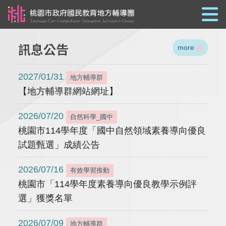
跳到主要內容
訊息公告
more
2027/01/31
地方輔導群
【地方輔導群網站網址】
2026/07/20
自然科學_國中
桃園市114學年度「國中自然領域素養導向優良
試題甄選」成績公告
2026/07/16
有效學習推動
桃園市「114學年度素養導向優良教學示例評
選」獲獎名單
2026/07/09
地方輔導群