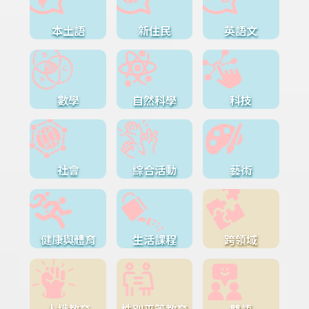
本土語
新住民
英語文
數學
自然科學
科技
社會
綜合活動
藝術
健康與體育
生活課程
跨領域
人權教育
性別平等教育
雙語