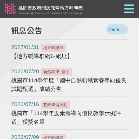
跳到主要內容
訊息公告
more
2027/01/31
地方輔導群
【地方輔導群網站網址】
2026/07/20
自然科學_國中
桃園市114學年度「國中自然領域素養導向優良
試題甄選」成績公告
2026/07/16
有效學習推動
桃園市「114學年度素養導向優良教學示例評
選」獲獎名單
2026/07/09
地方輔導群