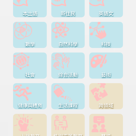
本土語
新住民
英語文
數學
自然科學
科技
社會
綜合活動
藝術
健康與體育
生活課程
跨領域
人權教育
性別平等教育
雙語