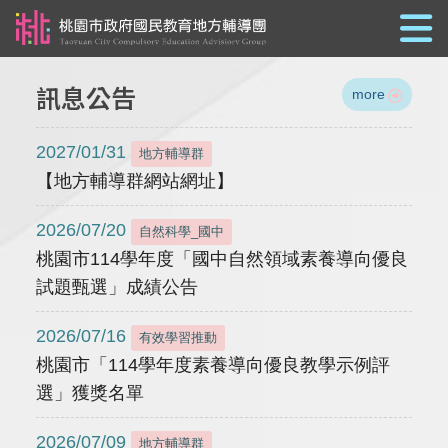
跳到主要內容
訊息公告
more
2027/01/31
地方輔導群
【地方輔導群網站網址】
2026/07/20
自然科學_國中
桃園市114學年度「國中自然領域素養導向優良
試題甄選」成績公告
2026/07/16
有效學習推動
桃園市「114學年度素養導向優良教學示例評
選」獲獎名單
2026/07/09
地方輔導群