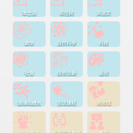
本土語
新住民
英語文
數學
自然科學
科技
社會
綜合活動
藝術
健康與體育
生活課程
跨領域
人權教育
性別平等教育
雙語