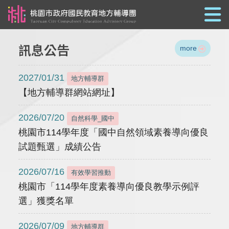
跳到主要內容
訊息公告
more
2027/01/31
地方輔導群
【地方輔導群網站網址】
2026/07/20
自然科學_國中
桃園市114學年度「國中自然領域素養導向優良
試題甄選」成績公告
2026/07/16
有效學習推動
桃園市「114學年度素養導向優良教學示例評
選」獲獎名單
2026/07/09
地方輔導群