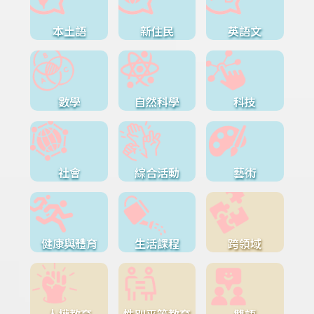
本土語
新住民
英語文
數學
自然科學
科技
社會
綜合活動
藝術
健康與體育
生活課程
跨領域
人權教育
性別平等教育
雙語