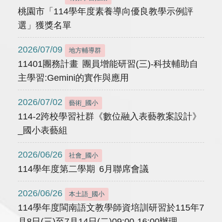
桃園市「114學年度素養導向優良教學示例評
選」獲獎名單
2026/07/09
地方輔導群
11401團務計畫 團員增能研習(三)-科技輔助自
主學習:Gemini的實作與應用
2026/07/02
藝術_國小
114-2跨校學習社群《數位融入表藝教案設計》
_國小表藝組
2026/06/26
社會_國小
114學年度第二學期 6月聯席會議
2026/06/26
本土語_國小
114學年度閩南語文教學師資培訓研習於115年7
月8日(三)至7月14日(二)09:00-16:00辦理