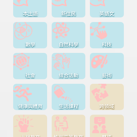
本土語
新住民
英語文
數學
自然科學
科技
社會
綜合活動
藝術
健康與體育
生活課程
跨領域
人權教育
性別平等教育
雙語