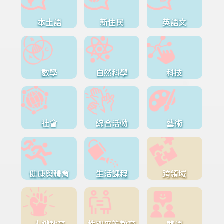
本土語
新住民
英語文
數學
自然科學
科技
社會
綜合活動
藝術
健康與體育
生活課程
跨領域
人權教育
性別平等教育
雙語