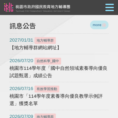
跳到主要內容
訊息公告
more
2027/01/31
地方輔導群
【地方輔導群網站網址】
2026/07/20
自然科學_國中
桃園市114學年度「國中自然領域素養導向優良
試題甄選」成績公告
2026/07/16
有效學習推動
桃園市「114學年度素養導向優良教學示例評
選」獲獎名單
2026/07/09
地方輔導群