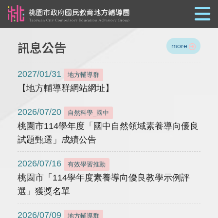
跳到主要內容
訊息公告
more
2027/01/31
地方輔導群
【地方輔導群網站網址】
2026/07/20
自然科學_國中
桃園市114學年度「國中自然領域素養導向優良
試題甄選」成績公告
2026/07/16
有效學習推動
桃園市「114學年度素養導向優良教學示例評
選」獲獎名單
2026/07/09
地方輔導群