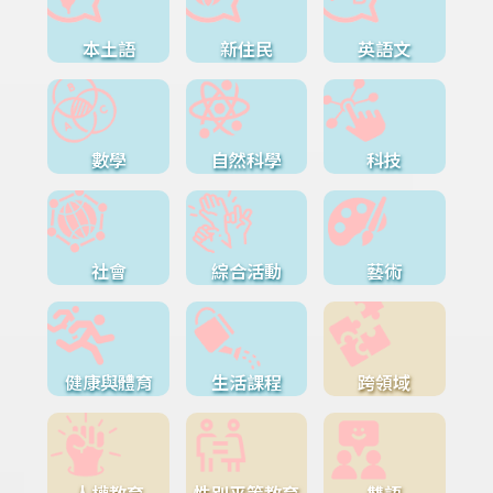
本土語
新住民
英語文
數學
自然科學
科技
社會
綜合活動
藝術
健康與體育
生活課程
跨領域
人權教育
性別平等教育
雙語