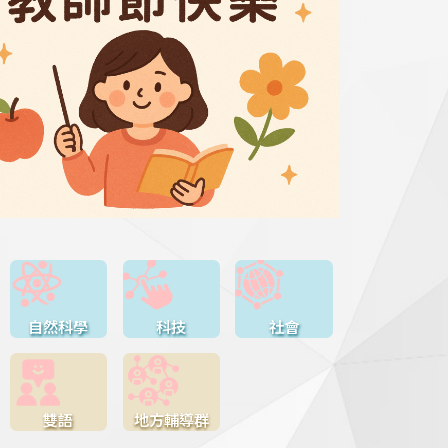
自然科學
科技
社會
雙語
地方輔導群