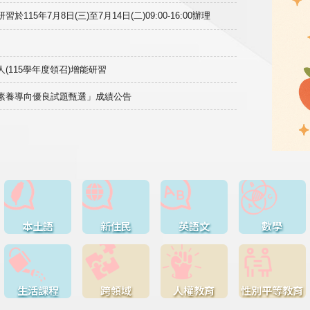
15年7月8日(三)至7月14日(二)09:00-16:00辦理
(115學年度領召)增能研習
域素養導向優良試題甄選」成績公告
本土語
新住民
英語文
數學
生活課程
跨領域
人權教育
性別平等教育