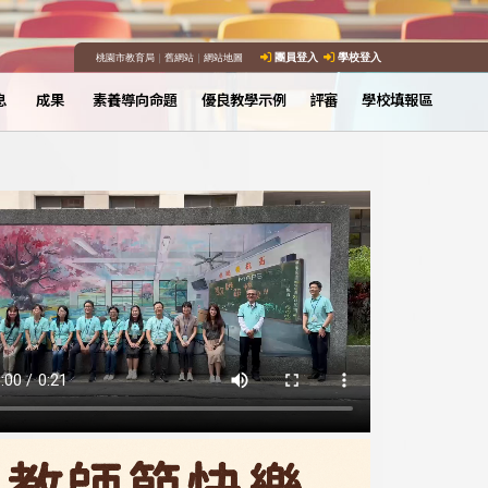
桃園市教育局
｜
舊網站
｜
網站地圖
團員登入
學校登入
息
成果
素養導向命題
優良教學示例
評審
學校填報區