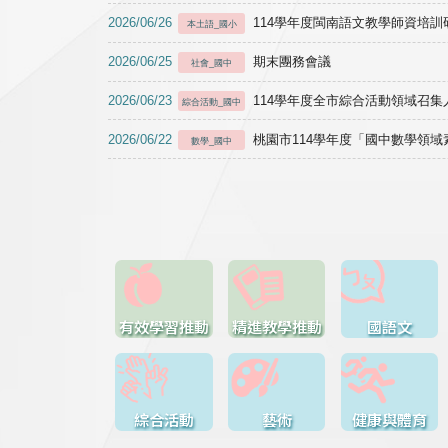
2026/06/26
114學年度閩南語文教學師資培訓研習於1
本土語_國小
2026/06/25
期末團務會議
社會_國中
2026/06/23
114學年度全市綜合活動領域召集人
綜合活動_國中
2026/06/22
桃園市114學年度「國中數學領
數學_國中
有效學習推動
精進教學推動
國語文
綜合活動
藝術
健康與體育