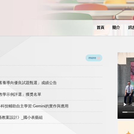
首頁
簡介
訊
more
域素養導向優良試題甄選」成績公告
良教學示例評選」獲獎名單
)-科技輔助自主學習:Gemini的實作與應用
表藝教案設計》_國小表藝組