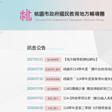
跳到主要內容
:::
:::
訊息公告
Announcements
2027/01/31
【地方輔導群網站網址】
地方輔導群
2026/07/20
桃園市114學年度「國中自然領
自然科學_國中
2026/07/16
桃園市「114學年度素養導向優
有效學習推動
2026/07/09
11401團務計畫 團員增能研習(三
地方輔導群
2026/07/02
114-2跨校學習社群《數位融入
藝術_國小
2026/06/26
114學年度第二學期 6月聯席會議
社會_國小