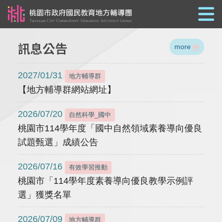
跳到主要內容
訊息公告
more
2027/01/31
地方輔導群
【地方輔導群網站網址】
2026/07/20
自然科學_國中
桃園市114學年度「國中自然領域素養導向優良
試題甄選」成績公告
2026/07/16
有效學習推動
桃園市「114學年度素養導向優良教學示例評
選」獲獎名單
2026/07/09
地方輔導群