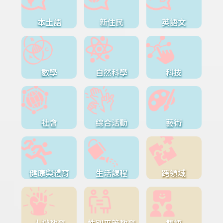
本土語
新住民
英語文
數學
自然科學
科技
社會
綜合活動
藝術
健康與體育
生活課程
跨領域
人權教育
性別平等教育
雙語