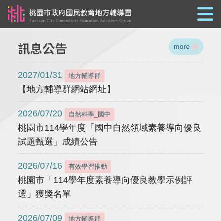
跳到主要內容
訊息公告
more
2027/01/31
地方輔導群
【地方輔導群網站網址】
2026/07/20
自然科學_國中
桃園市114學年度「國中自然領域素養導向優良
試題甄選」成績公告
2026/07/16
有效學習推動
桃園市「114學年度素養導向優良教學示例評
選」獲獎名單
2026/07/09
地方輔導群