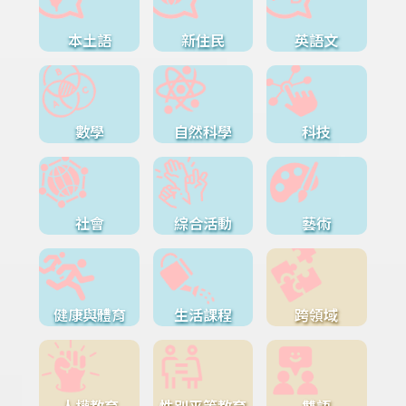
本土語
新住民
英語文
數學
自然科學
科技
社會
綜合活動
藝術
健康與體育
生活課程
跨領域
人權教育
性別平等教育
雙語