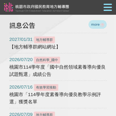
跳到主要內容
訊息公告
more
2027/01/31
地方輔導群
【地方輔導群網站網址】
2026/07/20
自然科學_國中
桃園市114學年度「國中自然領域素養導向優良
試題甄選」成績公告
2026/07/16
有效學習推動
桃園市「114學年度素養導向優良教學示例評
選」獲獎名單
2026/07/09
地方輔導群