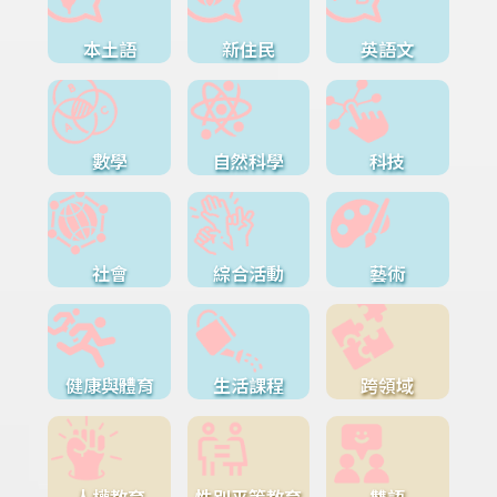
本土語
新住民
英語文
數學
自然科學
科技
社會
綜合活動
藝術
健康與體育
生活課程
跨領域
人權教育
性別平等教育
雙語